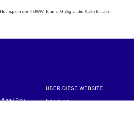
Heimspiele der 4 BWW-Teams. Gültig ist die Karte für alle ...
ÜBER DIESE WEBSITE
: Bernd Dieg
Impressum
 33 / 81 94
Datenschutzerklärung
eg@gmx.de
Redaktion