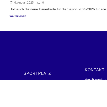
6. August 2025
0
Holt euch die neue Dauerkarte für die Saison 2025/2026 für alle 
weiterlesen
KONTAKT
SPORTPLATZ
Vorsitzender
Bürgermeister-Hauffe-Weg 1
Telefon: 0 48
25764 Wesselburen
E-Mail:
b.di