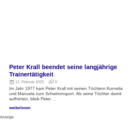
Peter Krall beendet seine langjährige
Heb
Trainertätigkeit
P
2
o
Wir 
Posted
12. Februar 2025
0
unse
on
Im Jahr 1977 kam Peter Krall mit seinen Töchtern Kornelia
es s
und Manuela zum Schwimmsport. Als seine Töchter damit
aufhörten, blieb Peter ...
weiterlesen
weit
Anzeige